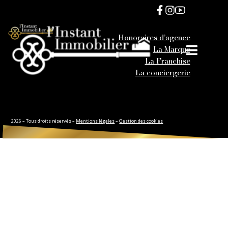
Honoraires d’agence
La Marque
La Franchise
La conciergerie
2026 – Tous droits réservés –
Mentions légales
–
Gestion des cookies