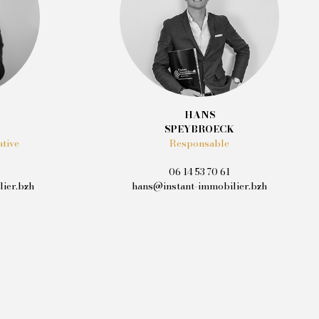
HANS
SPEYBROECK
Responsable
ative
06 14 53 70 61
hans@instant-immobilier.bzh
ier.bzh