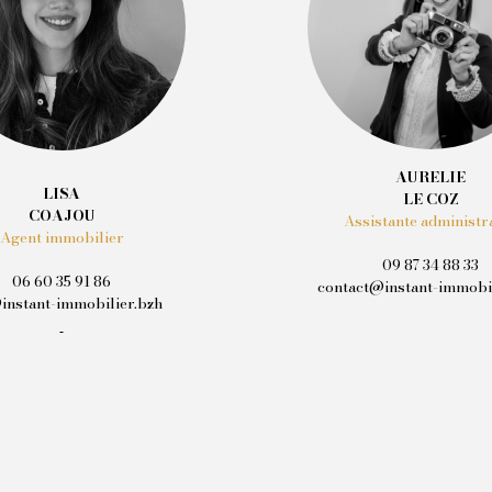
AURELIE
LISA
LE COZ
COAJOU
Assistante administr
Agent immobilier
09 87 34 88 33
06 60 35 91 86
contact@instant-immobil
instant-immobilier.bzh